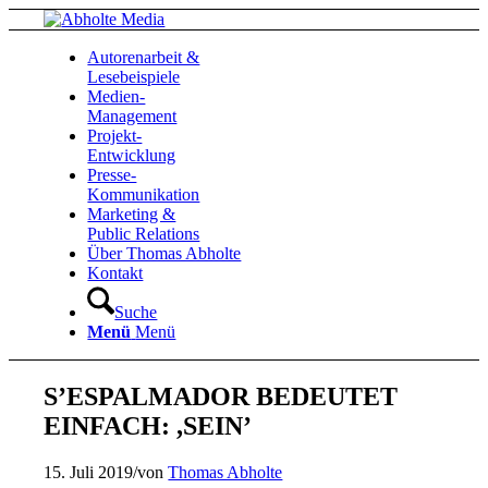
Autorenarbeit &
Lesebeispiele
Medien-
Management
Projekt-
Entwicklung
Presse-
Kommunikation
Marketing &
Public Relations
Über Thomas Abholte
Kontakt
Suche
Menü
Menü
S’ESPALMADOR BEDEUTET
EINFACH: ,SEIN’
15. Juli 2019
/
von
Thomas Abholte