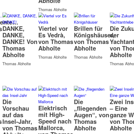
Abholte
Thomas Abholte
ente…
DANKE,
Viertel vor
Brillen für
Die Zuku
s
DANKE,
Es Vedrà,
Königshäuser,
der
DANKE! Von
von Thomas
von Thomas
Yachtant
Thomas
Abholte
Abholte
von Th
Abholte
Abholte
Thomas Abholte
Thomas Abholte
Thomas Abholte
Thomas Abhol
Die
Die
Zwei Ins
Elektrisch
Vorschau
„fliegenden
– Eine
mit High-
auf das
Augen“, von
ganze We
Speed nach
s
Insel-Jahr,
Thomas
von Th
Mallorca,
von Thomas
Abholte
Abholte