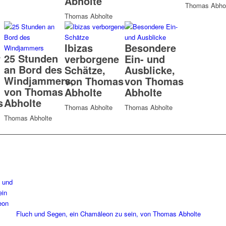
Abholte
Thomas Abhol
Thomas Abholte
Ibizas
Besondere
r
25 Stunden
verborgene
Ein- und
an Bord des
Schätze,
Ausblicke,
Windjammers,
von Thomas
von Thomas
von Thomas
Abholte
Abholte
s
Abholte
Thomas Abholte
Thomas Abholte
Thomas Abholte
Fluch und Segen, ein Chamäleon zu sein, von Thomas Abholte