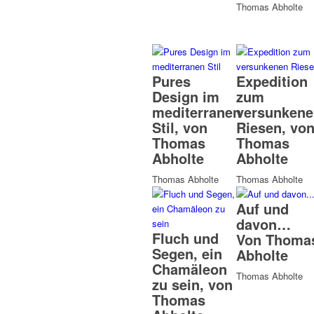
Thomas Abholte
Pures
Expedition
Design im
zum
mediterranen
versunkene
Stil, von
Riesen, vo
Thomas
Thomas
Abholte
Abholte
Thomas Abholte
Thomas Abholte
Auf und
davon…
Fluch und
Von Thoma
Segen, ein
Abholte
Chamäleon
Thomas Abholte
zu sein, von
Thomas