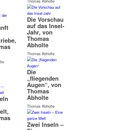
Thomas Abholte
Die Vorschau
auf das Insel-
nft
Jahr, von
Thomas
riebe,
Abholte
omas
Thomas Abholte
te
Die
„fliegenden
Augen“, von
Thomas
Abholte
eln
Thomas Abholte
lt,
omas
Zwei Inseln –