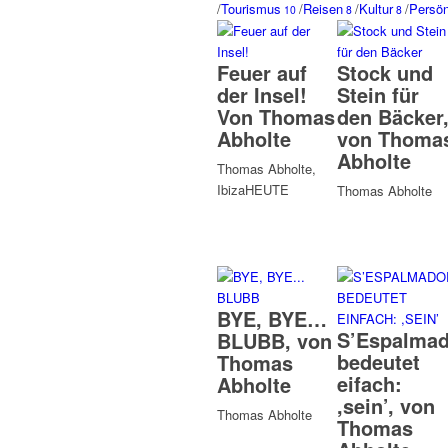
/
Tourismus
/
Reisen
/
Kultur
/
Persön
10
8
8
Feuer auf
Stock und
der Insel!
Stein für
Von Thomas
den Bäcker
Abholte
von Thoma
Abholte
Thomas Abholte,
IbizaHEUTE
Thomas Abholte
BYE, BYE…
S’Espalmad
BLUBB, von
bedeutet
Thomas
eifach:
Abholte
,sein’, von
Thomas Abholte
Thomas