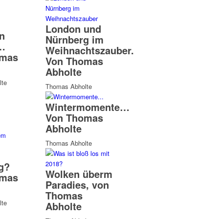
London und
n
Nürnberg im
…
Weihnachtszauber.
omas
Von Thomas
Abholte
te
Thomas Abholte
Wintermomente…
Von Thomas
Abholte
Thomas Abholte
g?
Wolken überm
omas
Paradies, von
Thomas
te
Abholte