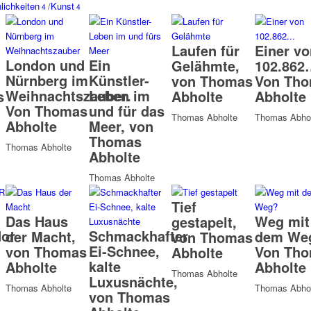
lichkeiten
/
Kunst
4
4
Laufen für
Einer vo
London und
Ein
Gelähmte,
102.862
Nürnberg im
Künstler-
,
von Thomas
Von Th
Weihnachtszauber.
Leben im
s
Abholte
Abholte
Von Thomas
und für das
Thomas Abholte
Thomas Abhol
Abholte
Meer, von
Thomas
Thomas Abholte
Abholte
Thomas Abholte
Tief
Das Haus
Weg mit
gestapelt,
or
Schmackhafter
der Macht,
dem We
von Thomas
Ei-Schnee,
von Thomas
Von Th
Abholte
kalte
Abholte
Abholte
Thomas Abholte
Luxusnächte,
Thomas Abholte
Thomas Abhol
von Thomas