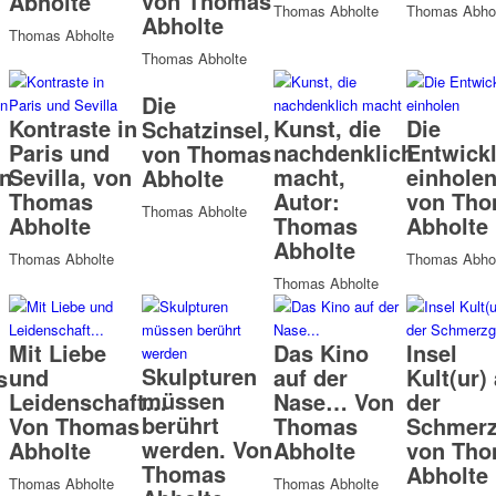
von Thomas
Abholte
Thomas Abholte
Thomas Abhol
Abholte
Thomas Abholte
Thomas Abholte
Die
Kontraste in
Kunst, die
Die
Schatzinsel,
Paris und
nachdenklich
Entwick
von Thomas
n
Sevilla, von
macht,
einholen
Abholte
n
Thomas
Autor:
von Th
Thomas Abholte
Abholte
Thomas
Abholte
Abholte
Thomas Abholte
Thomas Abhol
Thomas Abholte
Mit Liebe
Das Kino
Insel
Skulpturen
und
auf der
Kult(ur)
s
müssen
Leidenschaft…
Nase… Von
der
berührt
Von Thomas
Thomas
Schmerz
werden. Von
Abholte
Abholte
von Th
Thomas
Abholte
Thomas Abholte
Thomas Abholte