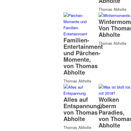
Abholte
Thomas Abholte
Wintermom
Von Thoma
Abholte
Familien-
Thomas Abholte
Entertainment
und Pärchen-
Momente,
von Thomas
Abholte
Thomas Abholte
Alles auf
Wolken
Entspannung,
überm
von Thomas
Paradies,
Abholte
von Thoma
Abholte
Thomas Abholte