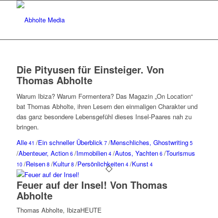
Die Pityusen für Einsteiger. Von
Thomas Abholte
Warum Ibiza? Warum Formentera? Das Magazin „On Location“
bat Thomas Abholte, ihren Lesern den einmaligen Charakter und
das ganz besondere Lebensgefühl dieses Insel-Paares nah zu
bringen.
Alle
/
Ein schneller Überblick
/
Menschliches, Ghostwriting
41
7
5
/
Abenteuer, Action
/
Immobilien
/
Autos, Yachten
/
Tourismus
6
4
6
/
Reisen
/
Kultur
/
Persönlichkeiten
/
Kunst
10
8
8
4
4
Feuer auf der Insel! Von Thomas
Abholte
Thomas Abholte, IbizaHEUTE